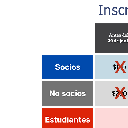
Insc
X
X